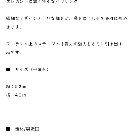
エレガントに輝く特別なイヤリング
繊細なデザインと上品な輝きが、動きに合わせて優雅に煌め
きます。
ワンランク上のステージへ！貴方の魅力をさらに引き出す一
品です。
■ サイズ（平置き）
縦：5.2㎝
横：4.0㎝
■ 素材/製造国