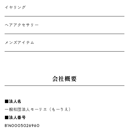
チョーカー
イヤリング
ヘアアクセサリー
メンズアイテム
会社概要
■法人名
一般社団法人モーリエ（もーりえ）
■法人番号
8140005026960