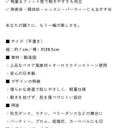
✅ 軽量＆フィット感で動きやすさも両立
✅ 発表会・競技会・レッスン・パーティーにもおすすめ
あなたの踊りに、もう一輪の美しさを。
■ サイズ（平置き）
縦：約７cm／横：約38.5cm
■ 素材・製造国
・上品なベロア風素材＋オーロララインストーン使用
・安心の日本製
■ デザインの特徴
・滑らかな表面で肌にやさしく、軽量仕様
・動きを妨げず、肌を傷つけにくい設計
■ 用途
・社交ダンス、ラテン、ベリーダンスなどの舞台に
・パーティー、プロム、結婚式、カーニバルにも◎