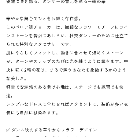
優雅に咲き誇る、ダンサーの首元を彩る一輪の華
華やかな舞台でひときわ輝く存在感。
このベロア調チョーカーは、繊細なフラワーモチーフにライ
ンストーンを贅沢にあしらい、社交ダンサーのために仕立て
られた特別なアクセサリーです。
肌にやさしくフィットし、動きに合わせて煌めくストーン
が、ターンやステップのたびに光を纏うように輝きます。中
央に咲く2輪の花は、まるで舞うあなたを象徴するかのよう
な美しさ。
軽量で安定感のある着け心地は、ステージでも練習でも快
適。
シンプルなドレスに合わせればアクセントに、装飾が多い衣
装にも自然に馴染みます。
✅ ダンス映えする華やかなフラワーデザイン