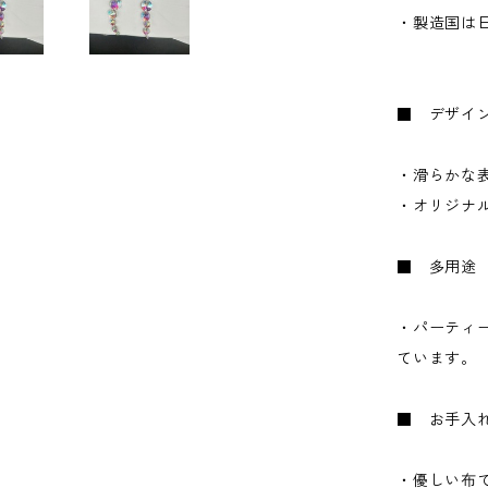
・製造国は
■ デザイ
・滑らかな
・オリジナ
■ 多用途
・パーティ
ています。
■ お手入
・優しい布