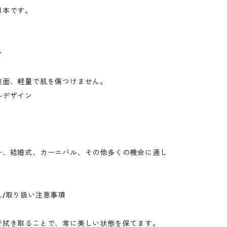
日本です。
ン
表面、軽量で肌を傷つけません。
ルデザイン
ー、結婚式、カーニバル、その他多くの機会に適し
れ/取り扱い注意事項
で拭き取ることで、常に美しい状態を保てます。