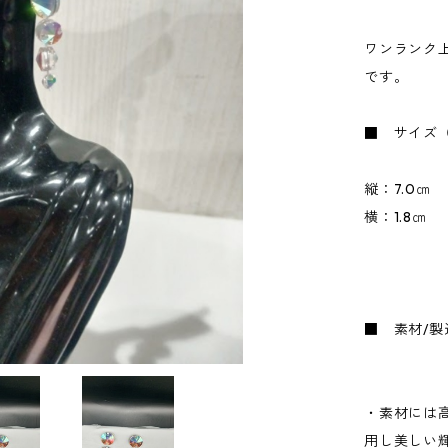
ワンランク
です。
■ サイズ
縦：7.0㎝
横：1.8㎝
■ 素材/製
・素材には
用し美しい