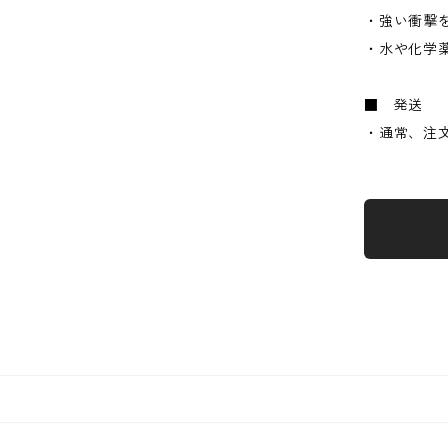
・強い衝撃
・水や化学
■ 発送
・通常、注