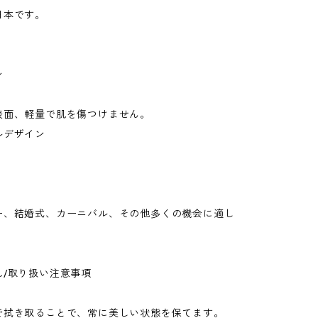
日本です。
ン
表面、軽量で肌を傷つけません。
ルデザイン
ー、結婚式、カーニバル、その他多くの機会に適し
れ/取り扱い注意事項
で拭き取ることで、常に美しい状態を保てます。