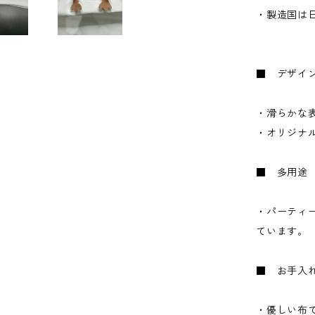
・製造国は
■ デザイ
・滑らかな
・オリジナ
■ 多用途
・パーティ
ています。
■ お手入
・優しい布