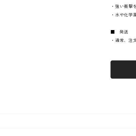
・強い衝撃
・水や化学
■ 発送
・通常、注