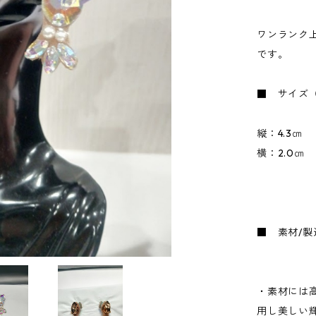
ワンランク
です。
■ サイズ
縦：4.3㎝
横：2.0㎝
■ 素材/製
・素材には
用し美しい