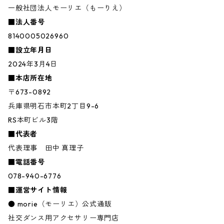
一般社団法人モーリエ（もーりえ）
■法人番号
8140005026960
■設立年月日
2024年3月4日
■本店所在地
〒673-0892
兵庫県明石市本町2丁目9-6
RS本町ビル3階
■代表者
代表理事 田中 真理子
■電話番号
078-940-6776
■運営サイト情報
● morie（モーリエ）公式通販
社交ダンス用アクセサリー専門店