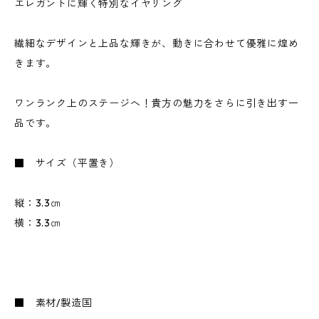
エレガントに輝く特別なイヤリング
繊細なデザインと上品な輝きが、動きに合わせて優雅に煌め
きます。
ワンランク上のステージへ！貴方の魅力をさらに引き出す一
品です。
■ サイズ（平置き）
縦：3.3㎝
横：3.3㎝
■ 素材/製造国