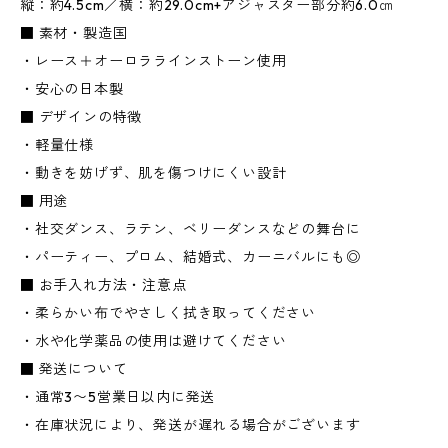
縦：約4.5cm／横：約29.0cm+アジャスター部分約6.0㎝
■ 素材・製造国
・レース＋オーロララインストーン使用
・安心の日本製
■ デザインの特徴
・軽量仕様
・動きを妨げず、肌を傷つけにくい設計
■ 用途
・社交ダンス、ラテン、ベリーダンスなどの舞台に
・パーティー、プロム、結婚式、カーニバルにも◎
■ お手入れ方法・注意点
・柔らかい布でやさしく拭き取ってください
・水や化学薬品の使用は避けてください
■ 発送について
・通常3〜5営業日以内に発送
・在庫状況により、発送が遅れる場合がございます