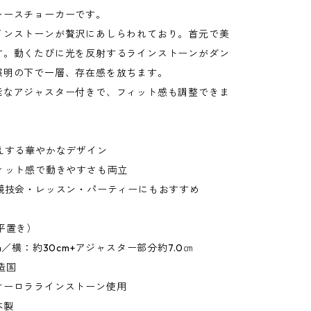
レースチョーカーです。
インストーンが贅沢にあしらわれており。首元で美
す。動くたびに光を反射するラインストーンがダン
照明の下で一層、存在感を放ちます。
能なアジャスター付きで、フィット感も調整できま
映えする華やかなデザイン
フィット感で動きやすさも両立
・競技会・レッスン・パーティーにもおすすめ
平置き）
cm／横：約30cm+アジャスター部分約7.0㎝
造国
オーロララインストーン使用
本製