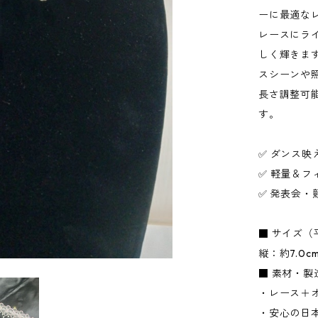
ーに最適な
レースにラ
しく輝きま
スシーンや
長さ調整可
す。
✅ ダンス
✅ 軽量＆
✅ 発表会
■ サイズ（
縦：約7.0
■ 素材・製
・レース＋
・安心の日