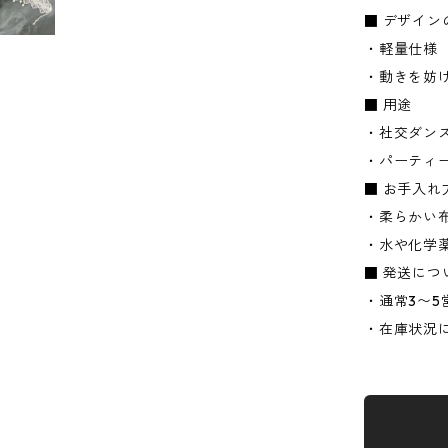
■ デザイン
・軽量仕様
・動きを妨
■ 用途
・社交ダン
・パーティ
■ お手入れ
・柔らかい
・水や化学
■ 発送につ
・通常3〜5
・在庫状況