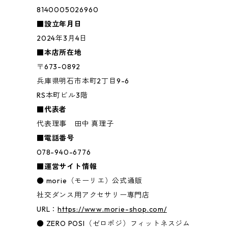
8140005026960
■設立年月日
2024年3月4日
■本店所在地
〒673-0892
兵庫県明石市本町2丁目9-6
RS本町ビル3階
■代表者
代表理事 田中 真理子
■電話番号
078-940-6776
■運営サイト情報
● morie（モーリエ）公式通販
社交ダンス用アクセサリー専門店
URL：
https://www.morie-shop.com/
● ZERO POSI（ゼロポジ）フィットネスジム