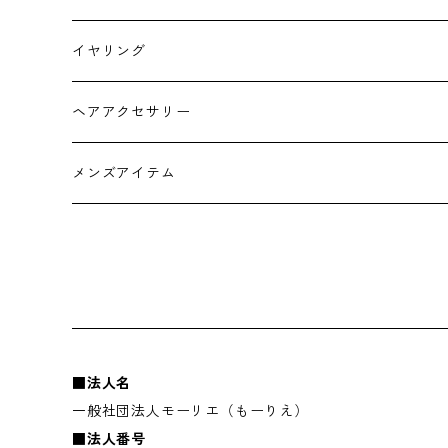
チョーカー
イヤリング
ヘアアクセサリー
メンズアイテム
■法人名
一般社団法人モーリエ（もーりえ）
■法人番号