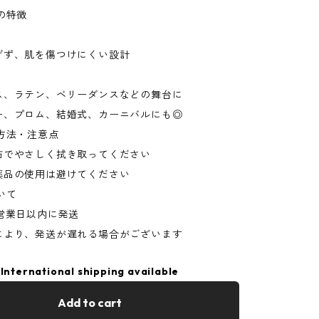
の特徴
げず、肌を傷つけにくい設計
ス、ラテン、ベリーダンスなどの舞台に
ー、プロム、結婚式、カーニバルにも◎
方法・注意点
布でやさしく拭き取ってください
薬品の使用は避けてください
いて
営業日以内に発送
により、発送が遅れる場合がございます
International shipping available
Add to cart