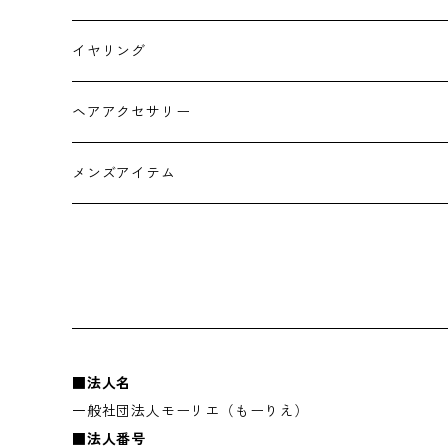
チョーカー
イヤリング
ヘアアクセサリー
メンズアイテム
■法人名
一般社団法人モーリエ（もーりえ）
■法人番号