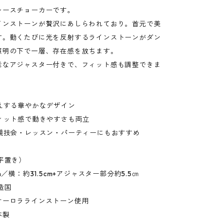
レースチョーカーです。
インストーンが贅沢にあしらわれており。首元で美
す。動くたびに光を反射するラインストーンがダン
照明の下で一層、存在感を放ちます。
能なアジャスター付きで、フィット感も調整できま
映えする華やかなデザイン
フィット感で動きやすさも両立
・競技会・レッスン・パーティーにもおすすめ
平置き）
m／横：約31.5cm+アジャスター部分約5.5㎝
造国
オーロララインストーン使用
本製