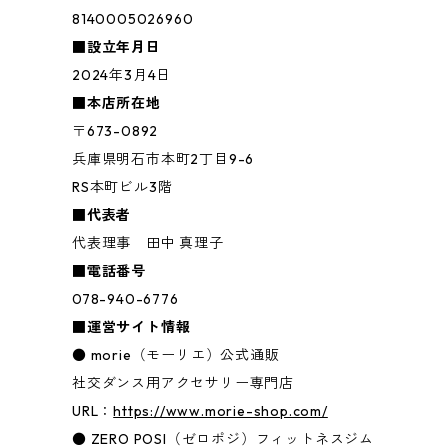
8140005026960
■設立年月日
2024年3月4日
■本店所在地
〒673-0892
兵庫県明石市本町2丁目9-6
RS本町ビル3階
■代表者
代表理事 田中 真理子
■電話番号
078-940-6776
■運営サイト情報
● morie（モーリエ）公式通販
社交ダンス用アクセサリー専門店
URL：
https://www.morie-shop.com/
● ZERO POSI（ゼロポジ）フィットネスジム