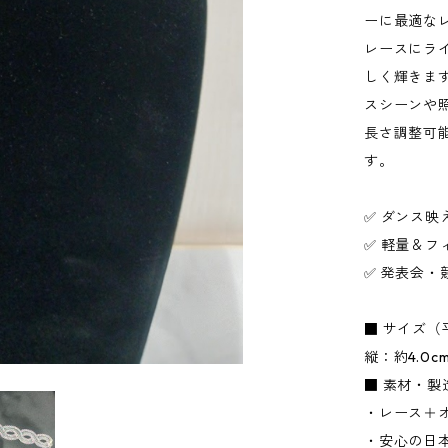
ーに最適な
レースにラ
しく輝きま
スシーンや
長さ調整可
す。
✅ ダンス
✅ 軽量＆
✅ 発表会
■ サイズ（
縦：約4.0c
■ 素材・製
・レース＋
・安心の日