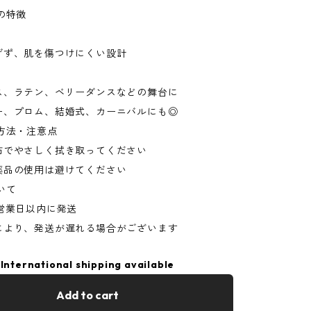
の特徴
げず、肌を傷つけにくい設計
ス、ラテン、ベリーダンスなどの舞台に
ー、プロム、結婚式、カーニバルにも◎
方法・注意点
布でやさしく拭き取ってください
薬品の使用は避けてください
いて
営業日以内に発送
により、発送が遅れる場合がございます
International shipping available
Add to cart