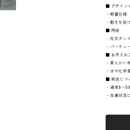
■ デザイン
・軽量仕様
・動きを妨
■ 用途
・社交ダン
・パーティ
■ お手入れ
・柔らかい
・水や化学
■ 発送につ
・通常3〜5
・在庫状況