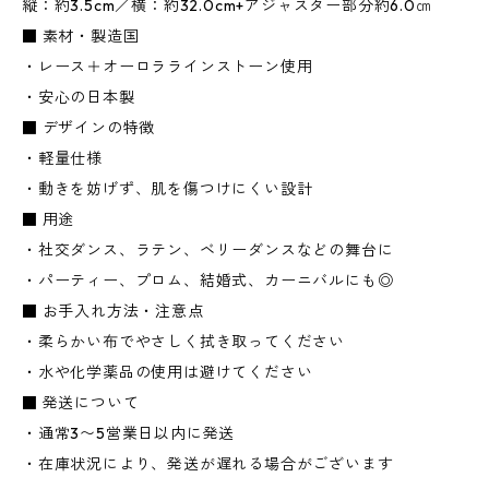
縦：約3.5cm／横：約32.0cm+アジャスター部分約6.0㎝
■ 素材・製造国
・レース＋オーロララインストーン使用
・安心の日本製
■ デザインの特徴
・軽量仕様
・動きを妨げず、肌を傷つけにくい設計
■ 用途
・社交ダンス、ラテン、ベリーダンスなどの舞台に
・パーティー、プロム、結婚式、カーニバルにも◎
■ お手入れ方法・注意点
・柔らかい布でやさしく拭き取ってください
・水や化学薬品の使用は避けてください
■ 発送について
・通常3〜5営業日以内に発送
・在庫状況により、発送が遅れる場合がございます