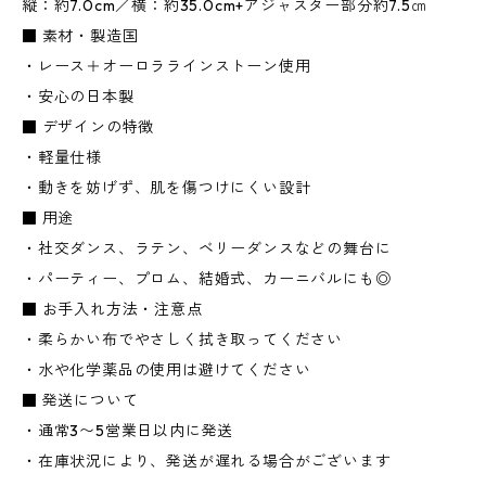
縦：約7.0cm／横：約35.0cm+アジャスター部分約7.5㎝
■ 素材・製造国
・レース＋オーロララインストーン使用
・安心の日本製
■ デザインの特徴
・軽量仕様
・動きを妨げず、肌を傷つけにくい設計
■ 用途
・社交ダンス、ラテン、ベリーダンスなどの舞台に
・パーティー、プロム、結婚式、カーニバルにも◎
■ お手入れ方法・注意点
・柔らかい布でやさしく拭き取ってください
・水や化学薬品の使用は避けてください
■ 発送について
・通常3〜5営業日以内に発送
・在庫状況により、発送が遅れる場合がございます