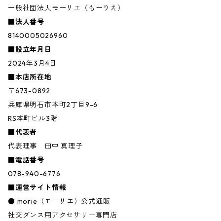
一般社団法人モーリエ（もーりえ）
■法人番号
8140005026960
■設立年月日
2024年3月4日
■本店所在地
〒673-0892
兵庫県明石市本町2丁目9-6
RS本町ビル3階
■代表者
代表理事 田中 真理子
■電話番号
078-940-6776
■運営サイト情報
● morie（モーリエ）公式通販
社交ダンス用アクセサリー専門店