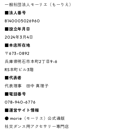
一般社団法人モーリエ（もーりえ）
■法人番号
8140005026960
■設立年月日
2024年3月4日
■本店所在地
〒673-0892
兵庫県明石市本町2丁目9-6
RS本町ビル3階
■代表者
代表理事 田中 真理子
■電話番号
078-940-6776
■運営サイト情報
● morie（モーリエ）公式通販
社交ダンス用アクセサリー専門店