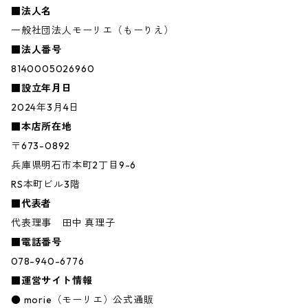
■法人名
一般社団法人モーリエ（もーりえ）
■法人番号
8140005026960
■設立年月日
2024年3月4日
■本店所在地
〒673-0892
兵庫県明石市本町2丁目9-6
RS本町ビル3階
■代表者
代表理事 田中 真理子
■電話番号
078-940-6776
■運営サイト情報
● morie（モーリエ）公式通販